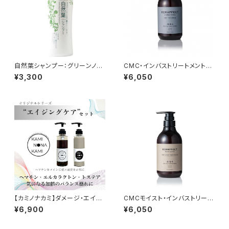
自然葉シャンプー：グリーンノー
CMC・インバストリートメント：K
ト
ERAFFECT（ケラフェクト）
¥3,300
¥6,050
【カミノナカミ】ダメージ・エイジ
CMCモイスト・インバストリート
ング・ヘアケアセット
メント：KERAFFECT（ケラフェ
¥6,900
¥6,050
クト）