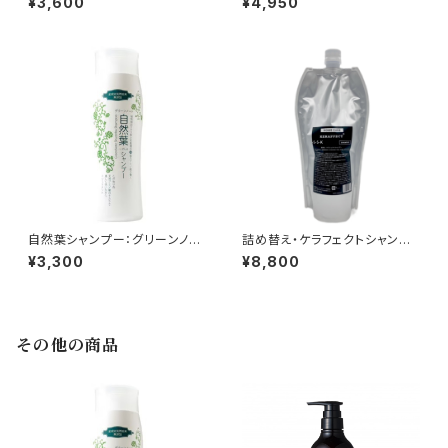
¥3,600
¥4,950
自然葉シャンプー：グリーンノー
詰め替え・ケラフェクトシャンプ
ト
ー：KERAFFECT
¥3,300
¥8,800
その他の商品