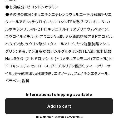
●有効成分：ピロクトンオラミン
●その他の成分：ポリエキシエチレンラウリルエーテル硫酸トリエ
タノールアミン、ラウロイルサルコシンTEA液、2-アルキル-N-カ
ルボキシメチル-N-ヒドロキシエチルイミダゾリニウムベタイン、
ラウロイルメチル-β-アラニンNa液、ヤシ油脂肪酸アミドプロピル
ベタイン液、ラウリン酸ジエタノールアミド、ヤシ油脂肪酸アシル
グリシンK液、ヤシ油脂肪酸アシルグルタミン酸TEA液、無水硫酸
Na、塩化O-(2-ヒドロキシ-3-(トリメチルアンモニオ)プロピル)ヒ
ドロキシエチルセルロース、グリチルリチン酸2K、ティーツリーオ
イル、チャ乾留液、pH調整剤、エタノール、フェノキシエタノール、
パラベン、香料
International shipping available
Add to cart
日本国内にお住まいの方向け