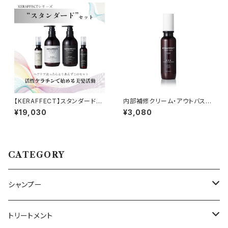
【KERAFFECT】スタンダードセ
内部補修クリーム・アウトバスト
ット
リートメント：KERAFFECT（ケ
¥19,030
¥3,080
ラフェクト）
CATEGORY
シャンプー
ボトル
トリートメント